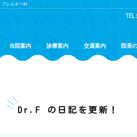
、アレルギー科
TEL
当院案内
診療案内
交通案内
院長
！
Dr.F の日記を更新！