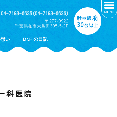
MENU
:04-7193-6635(04-7193-6636)
〒277-0922
千葉県柏市大島田305-5-2F
の想い
Dr.F の日記
ー科医院