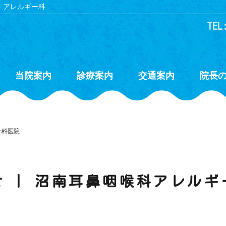
、アレルギー科
TEL
当院案内
診療案内
交通案内
院長
ー科医院
せ | 沼南耳鼻咽喉科アレルギ